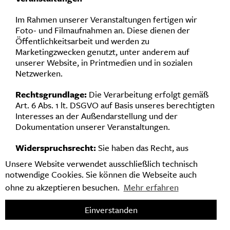
Im Rahmen unserer Veranstaltungen fertigen wir
Foto- und Filmaufnahmen an. Diese dienen der
Öffentlichkeitsarbeit und werden zu
Marketingzwecken genutzt, unter anderem auf
unserer Website, in Printmedien und in sozialen
Netzwerken.
Rechtsgrundlage:
Die Verarbeitung erfolgt gemäß
Art. 6 Abs. 1 lt. DSGVO auf Basis unseres berechtigten
Interesses an der Außendarstellung und der
Dokumentation unserer Veranstaltungen.
Widerspruchsrecht:
Sie haben das Recht, aus
Gründen, die sich aus Ihrer besonderen Situation
Unsere Website verwendet ausschließlich technisch
ergeben, jederzeit gegen die Verarbeitung Sie
notwendige Cookies. Sie können die Webseite auch
betreffender personenbezogener Daten
ohne zu akzeptieren besuchen.
Mehr erfahren
Widerspruch einzulegen (Art. 21 DSGVO). Bitte
wenden Sie sich hierfür direkt vor Ort an den
Einverstanden
Fotografen/die Fotografin oder nachträglich an uns.