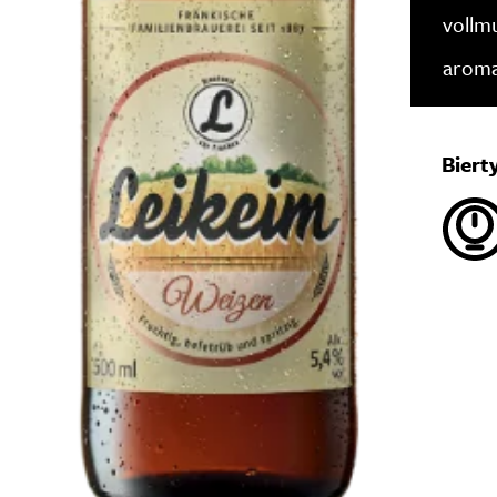
vollm
aroma
Biert