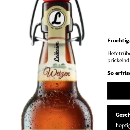
Fruchtig,
Hefetrübe
prickelnd
So erfri
Gesch
hopfig