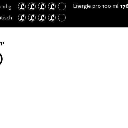
Energie pro 100 ml
176
undig
tisch
yp