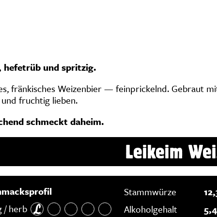
 hefetrüb und spritzig.
s, fränkisches Weizenbier — feinprickelnd. Gebraut mit
 und fruchtig lieben.
schend schmeckt daheim.
Leikeim Wei
macksprofil
Stammwürze
12
 / herb
Alkoholgehalt
5,